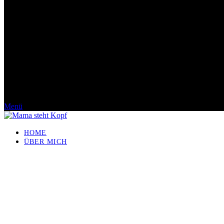
Menü
HOME
ÜBER MICH