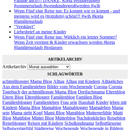
Familie auch!!! DANKE, Kreta #erinnerungen
#sommerurlaub #wennkindergroßwerden #wib
Wenn Fünf eine Reise tun: Es kommt wie es kommt - und
meistens wird es (trotzdem) schön!!! #wib #kreta
#familienurlaub
"Versklavt"
Liebesbrief an meine Kinder
Wenn Fünf eine Reise tun: Wirklich ein letzter Sommer?
Wenn Zeit verrinnt & Kinder erwachsen werden #kreta
#familienurlaub #loslassen
ARTIKELARCHIV
Artikelarchiv
SCHLAGWÖRTER
achtmillionster Mama Blog
Alltag
Alltag mit Kindern
Alltägliches
Aus dem Familienleben
Bilder vom Wochenende
Corona
Corona
Tagebuch
der achtmillionste Mama Blog
Dreifachmama
Elternblog
Eltern Blog
Elternblogger
Familienblog
Familien Blog
Familienblogger
Familienleben
Frau sein
Haushalt
Kinder
leben mit
Kindern
Mama Blog
Mamablog
Mamablogger
Mamaleben
Mama
sein
Mama steht Kopf
Mami Blog
Mamiblog
Muttergefühle
Mutti
Blog
Muttiblog
Mütter Blog
Mütterblog
Nachdenkliches
Reiseblog
Reiseblogger
Reisen mit Kindern
Schulkindmama
Selbstfürsorge
Selbstwertgefühl
Städtereise
Wochenende
Wochenende in Bildern