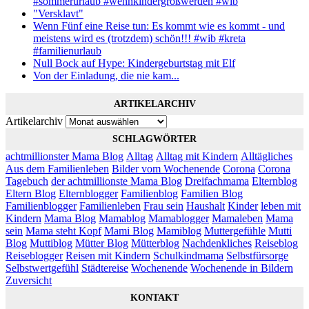
#sommerurlaub #wennkindergroßwerden #wib
"Versklavt"
Wenn Fünf eine Reise tun: Es kommt wie es kommt - und
meistens wird es (trotzdem) schön!!! #wib #kreta
#familienurlaub
Null Bock auf Hype: Kindergeburtstag mit Elf
Von der Einladung, die nie kam...
ARTIKELARCHIV
Artikelarchiv
SCHLAGWÖRTER
achtmillionster Mama Blog
Alltag
Alltag mit Kindern
Alltägliches
Aus dem Familienleben
Bilder vom Wochenende
Corona
Corona
Tagebuch
der achtmillionste Mama Blog
Dreifachmama
Elternblog
Eltern Blog
Elternblogger
Familienblog
Familien Blog
Familienblogger
Familienleben
Frau sein
Haushalt
Kinder
leben mit
Kindern
Mama Blog
Mamablog
Mamablogger
Mamaleben
Mama
sein
Mama steht Kopf
Mami Blog
Mamiblog
Muttergefühle
Mutti
Blog
Muttiblog
Mütter Blog
Mütterblog
Nachdenkliches
Reiseblog
Reiseblogger
Reisen mit Kindern
Schulkindmama
Selbstfürsorge
Selbstwertgefühl
Städtereise
Wochenende
Wochenende in Bildern
Zuversicht
KONTAKT