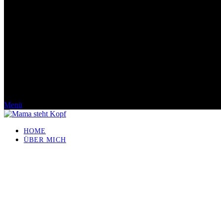
Menü
HOME
ÜBER MICH