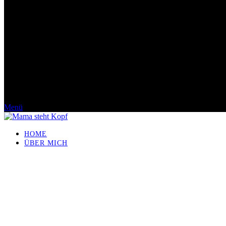
Menü
HOME
ÜBER MICH