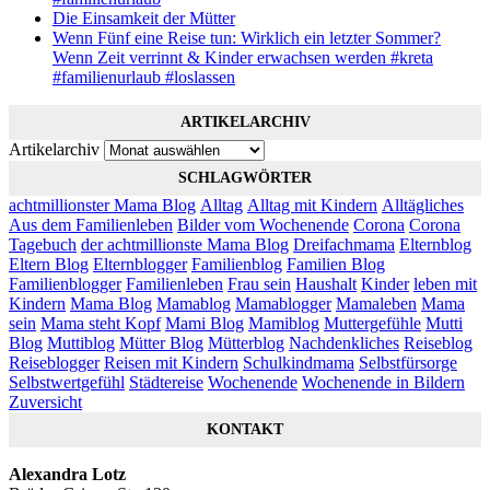
Die Einsamkeit der Mütter
Wenn Fünf eine Reise tun: Wirklich ein letzter Sommer?
Wenn Zeit verrinnt & Kinder erwachsen werden #kreta
#familienurlaub #loslassen
ARTIKELARCHIV
Artikelarchiv
SCHLAGWÖRTER
achtmillionster Mama Blog
Alltag
Alltag mit Kindern
Alltägliches
Aus dem Familienleben
Bilder vom Wochenende
Corona
Corona
Tagebuch
der achtmillionste Mama Blog
Dreifachmama
Elternblog
Eltern Blog
Elternblogger
Familienblog
Familien Blog
Familienblogger
Familienleben
Frau sein
Haushalt
Kinder
leben mit
Kindern
Mama Blog
Mamablog
Mamablogger
Mamaleben
Mama
sein
Mama steht Kopf
Mami Blog
Mamiblog
Muttergefühle
Mutti
Blog
Muttiblog
Mütter Blog
Mütterblog
Nachdenkliches
Reiseblog
Reiseblogger
Reisen mit Kindern
Schulkindmama
Selbstfürsorge
Selbstwertgefühl
Städtereise
Wochenende
Wochenende in Bildern
Zuversicht
KONTAKT
Alexandra Lotz