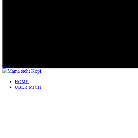
Menü
HOME
ÜBER MICH