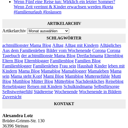
Wenn Fünf eine Reise tun: Wirklich ein letzter Sommer?
Wenn Zeit verrinnt & Kinder erwachsen werden #kreta
#familienurlaub #loslassen
ARTIKELARCHIV
Artikelarchiv
SCHLAGWÖRTER
achtmillionster Mama Blog
Alltag
Alltag mit Kindern
Alltägliches
Aus dem Familienleben
Bilder vom Wochenende
Corona
Corona
Tagebuch
der achtmillionste Mama Blog
Dreifachmama
Elternblog
Eltern Blog
Elternblogger
Familienblog
Familien Blog
Familienblogger
Familienleben
Frau sein
Haushalt
Kinder
leben mit
Kindern
Mama Blog
Mamablog
Mamablogger
Mamaleben
Mama
sein
Mama steht Kopf
Mami Blog
Mamiblog
Muttergefühle
Mutti
Blog
Muttiblog
Mütter Blog
Mütterblog
Nachdenkliches
Reiseblog
Reiseblogger
Reisen mit Kindern
Schulkindmama
Selbstfürsorge
Selbstwertgefühl
Städtereise
Wochenende
Wochenende in Bildern
Zuversicht
KONTAKT
Alexandra Lotz
Brüder-Grimm-Str. 130
36396 Steinau