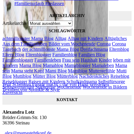
#familienurlaub #loslassen
ARTIKELARCHIV
Artikelarchiv
SCHLAGWÖRTER
achtmillionster Mama Blog
Alltag
Alltag mit Kindern
Alltägliches
Aus dem Familienleben
Bilder vom Wochenende
Corona
Corona
Tagebuch
der achtmillionste Mama Blog
Dreifachmama
Elternblog
Eltern Blog
Elternblogger
Familienblog
Familien Blog
Familienblogger
Familienleben
Frau sein
Haushalt
Kinder
leben mit
Kindern
Mama Blog
Mamablog
Mamablogger
Mamaleben
Mama
sein
Mama steht Kopf
Mami Blog
Mamiblog
Muttergefühle
Mutti
Blog
Muttiblog
Mütter Blog
Mütterblog
Nachdenkliches
Reiseblog
Reiseblogger
Reisen mit Kindern
Schulkindmama
Selbstfürsorge
Weil Schenken Freude macht – die von Hand veredelten
Selbstwertgefühl
Städtereise
Wochenende
Wochenende in Bildern
Textilien von Sprinkle & Style
Zuversicht
KONTAKT
Alexandra Lotz
Brüder-Grimm-Str. 130
36396 Steinau
alex@mamastehtkopf.de