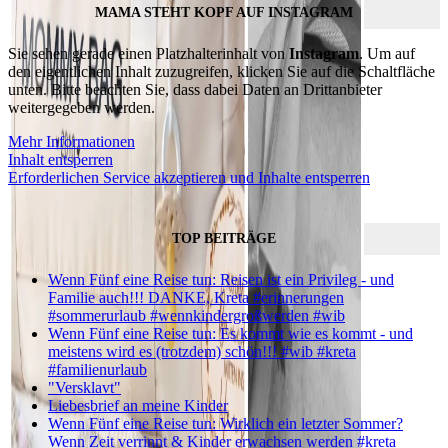
MAMA STEHT KOPF AUF INSTAGRAM
Sie sehen gerade einen Platzhalterinhalt von
Instagram
. Um auf
den eigentlichen Inhalt zuzugreifen, klicken Sie auf die Schaltfläche
unten. Bitte beachten Sie, dass dabei Daten an Drittanbieter
weitergegeben werden.
Mehr Informationen
Inhalt entsperren
Erforderlichen Service akzeptieren und Inhalte entsperren
TOP BEITRÄGE
Wenn Fünf eine Reise tun: Reisen ist ein Privileg - und
Familie auch!!! DANKE, Kreta #erinnerungen
#sommerurlaub #wennkindergroßwerden #wib
Wenn Fünf eine Reise tun: Es kommt wie es kommt - und
meistens wird es (trotzdem) schön!!! #wib #kreta
#familienurlaub
"Versklavt"
Liebesbrief an meine Kinder
Wenn Fünf eine Reise tun: Wirklich ein letzter Sommer?
Wenn Zeit verrinnt & Kinder erwachsen werden #kreta