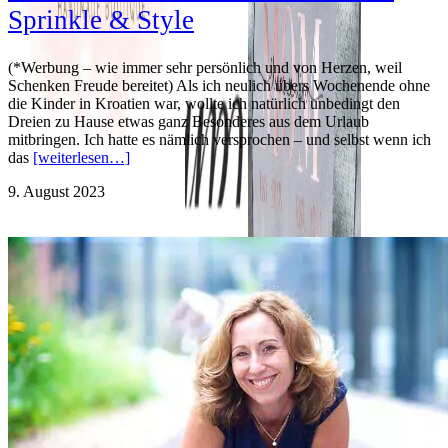
Sprinkle & Style
(*Werbung – wie immer sehr persönlich und von Herzen, weil
Schenken Freude bereitet) Als ich neulich übers Wochenende ohne
die Kinder in Kroatien war, wollte ich natürlich unbedingt den
Dreien zu Hause etwas ganz Besonderes aus dem Urlaub
mitbringen. Ich hatte es nämlich versprochen – und selbst wenn ich
das
[weiterlesen…]
9. August 2023