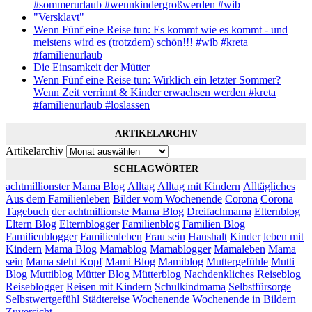
#sommerurlaub #wennkindergroßwerden #wib
"Versklavt"
Wenn Fünf eine Reise tun: Es kommt wie es kommt - und
meistens wird es (trotzdem) schön!!! #wib #kreta
#familienurlaub
Die Einsamkeit der Mütter
Wenn Fünf eine Reise tun: Wirklich ein letzter Sommer?
Wenn Zeit verrinnt & Kinder erwachsen werden #kreta
#familienurlaub #loslassen
ARTIKELARCHIV
Artikelarchiv
SCHLAGWÖRTER
achtmillionster Mama Blog
Alltag
Alltag mit Kindern
Alltägliches
Aus dem Familienleben
Bilder vom Wochenende
Corona
Corona
Tagebuch
der achtmillionste Mama Blog
Dreifachmama
Elternblog
Eltern Blog
Elternblogger
Familienblog
Familien Blog
Familienblogger
Familienleben
Frau sein
Haushalt
Kinder
leben mit
Kindern
Mama Blog
Mamablog
Mamablogger
Mamaleben
Mama
sein
Mama steht Kopf
Mami Blog
Mamiblog
Muttergefühle
Mutti
Blog
Muttiblog
Mütter Blog
Mütterblog
Nachdenkliches
Reiseblog
Reiseblogger
Reisen mit Kindern
Schulkindmama
Selbstfürsorge
Selbstwertgefühl
Städtereise
Wochenende
Wochenende in Bildern
Zuversicht