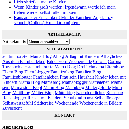
Liebesbrief an meine Kinder
Wenn Kinder groß werden: Irgendwann werde ich mein
Leben wieder selbst füllen müssen
Raus aus der Einsamkeit! Mit der Familien-App famzy
schnell (Online-) Kontakte knüpfen!
ARTIKELARCHIV
Artikelarchiv
SCHLAGWÖRTER
achtmillionster Mama Blog
Alltag
Alltag mit Kindern
Alltägliches
Aus dem Familienleben
Bilder vom Wochenende
Corona
Corona
Tagebuch
der achtmillionste Mama Blog
Dreifachmama
Elternblog
Eltern Blog
Elternblogger
Familienblog
Familien Blog
Familienblogger
Familienleben
Frau sein
Haushalt
Kinder
leben mit
Kindern
Mama Blog
Mamablog
Mamablogger
Mamaleben
Mama
sein
Mama steht Kopf
Mami Blog
Mamiblog
Muttergefühle
Mutti
Blog
Muttiblog
Mütter Blog
Mütterblog
Nachdenkliches
Reiseblog
Reiseblogger
Reisen mit Kindern
Schulkindmama
Selbstfürsorge
Selbstwertgefühl
Städtereise
Wochenende
Wochenende in Bildern
Zuversicht
KONTAKT
Alexandra Lotz