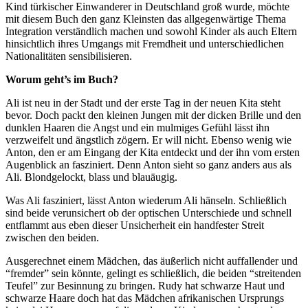
Kind türkischer Einwanderer in Deutschland groß wurde, möchte
mit diesem Buch den ganz Kleinsten das allgegenwärtige Thema
Integration verständlich machen und sowohl Kinder als auch Eltern
hinsichtlich ihres Umgangs mit Fremdheit und unterschiedlichen
Nationalitäten sensibilisieren.
Worum geht’s im Buch?
Ali ist neu in der Stadt und der erste Tag in der neuen Kita steht
bevor. Doch packt den kleinen Jungen mit der dicken Brille und den
dunklen Haaren die Angst und ein mulmiges Gefühl lässt ihn
verzweifelt und ängstlich zögern. Er will nicht. Ebenso wenig wie
Anton, den er am Eingang der Kita entdeckt und der ihn vom ersten
Augenblick an fasziniert. Denn Anton sieht so ganz anders aus als
Ali. Blondgelockt, blass und blauäugig.
Was Ali fasziniert, lässt Anton wiederum Ali hänseln. Schließlich
sind beide verunsichert ob der optischen Unterschiede und schnell
entflammt aus eben dieser Unsicherheit ein handfester Streit
zwischen den beiden.
Ausgerechnet einem Mädchen, das äußerlich nicht auffallender und
“fremder” sein könnte, gelingt es schließlich, die beiden “streitenden
Teufel” zur Besinnung zu bringen. Rudy hat schwarze Haut und
schwarze Haare doch hat das Mädchen afrikanischen Ursprungs