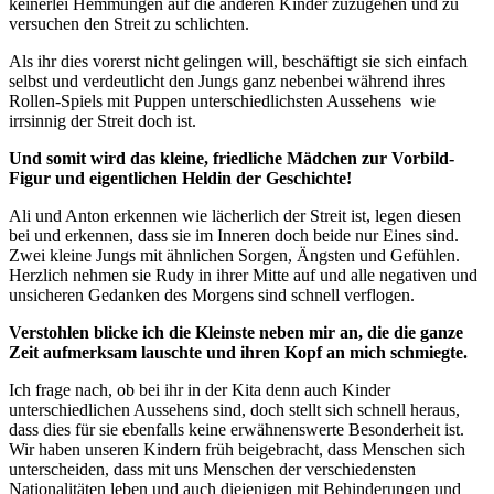
keinerlei Hemmungen auf die anderen Kinder zuzugehen und zu
versuchen den Streit zu schlichten.
Als ihr dies vorerst nicht gelingen will, beschäftigt sie sich einfach
selbst und verdeutlicht den Jungs ganz nebenbei während ihres
Rollen-Spiels mit Puppen unterschiedlichsten Aussehens wie
irrsinnig der Streit doch ist.
Und somit wird das kleine, friedliche Mädchen zur Vorbild-
Figur und eigentlichen Heldin der Geschichte!
Ali und Anton erkennen wie lächerlich der Streit ist, legen diesen
bei und erkennen, dass sie im Inneren doch beide nur Eines sind.
Zwei kleine Jungs mit ähnlichen Sorgen, Ängsten und Gefühlen.
Herzlich nehmen sie Rudy in ihrer Mitte auf und alle negativen und
unsicheren Gedanken des Morgens sind schnell verflogen.
Verstohlen blicke ich die Kleinste neben mir an, die die ganze
Zeit aufmerksam lauschte und ihren Kopf an mich schmiegte.
Ich frage nach, ob bei ihr in der Kita denn auch Kinder
unterschiedlichen Aussehens sind, doch stellt sich schnell heraus,
dass dies für sie ebenfalls keine erwähnenswerte Besonderheit ist.
Wir haben unseren Kindern früh beigebracht, dass Menschen sich
unterscheiden, dass mit uns Menschen der verschiedensten
Nationalitäten leben und auch diejenigen mit Behinderungen und