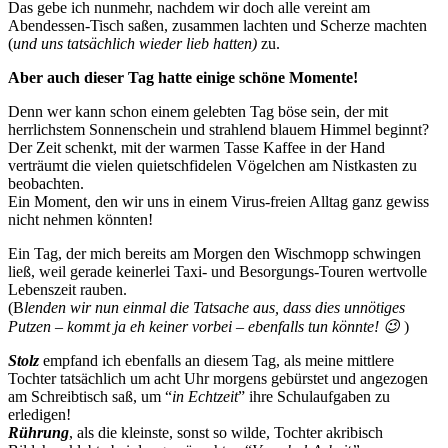
Das gebe ich nunmehr, nachdem wir doch alle vereint am
Abendessen-Tisch saßen, zusammen lachten und Scherze machten
(
und uns tatsächlich wieder lieb hatten)
zu.
Aber auch dieser Tag hatte einige schöne Momente!
Denn wer kann schon einem gelebten Tag böse sein, der mit
herrlichstem Sonnenschein und strahlend blauem Himmel beginnt?
Der Zeit schenkt, mit der warmen Tasse Kaffee in der Hand
verträumt die vielen quietschfidelen Vögelchen am Nistkasten zu
beobachten.
Ein Moment, den wir uns in einem Virus-freien Alltag ganz gewiss
nicht nehmen könnten!
Ein Tag, der mich bereits am Morgen den Wischmopp schwingen
ließ, weil gerade keinerlei Taxi- und Besorgungs-Touren wertvolle
Lebenszeit rauben.
(B
lenden wir nun einmal die Tatsache aus, dass dies unnötiges
Putzen – kommt ja eh keiner vorbei – ebenfalls tun könnte! 😉
)
Stolz
empfand ich ebenfalls an diesem Tag, als meine mittlere
Tochter tatsächlich um acht Uhr morgens gebürstet und angezogen
am Schreibtisch saß, um “
in Echtzeit
” ihre Schulaufgaben zu
erledigen!
Rührung
, als die kleinste, sonst so wilde, Tochter akribisch