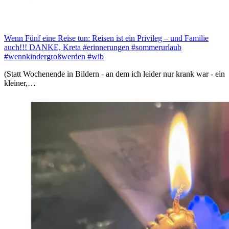
Wenn Fünf eine Reise tun: Reisen ist ein Privileg – und Familie
auch!!! DANKE, Kreta #erinnerungen #sommerurlaub
#wennkindergroßwerden #wib
(Statt Wochenende in Bildern - an dem ich leider nur krank war - ein
kleiner,…