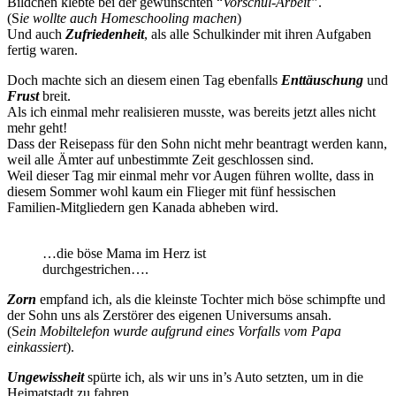
Bildchen klebte bei der gewünschten “
Vorschul-Arbeit”
.
(S
ie wollte auch Homeschooling machen
)
Und auch
Zufriedenheit
, als alle Schulkinder mit ihren Aufgaben
fertig waren.
Doch machte sich an diesem einen Tag ebenfalls
Enttäuschung
und
Frust
breit.
Als ich einmal mehr realisieren musste, was bereits jetzt alles nicht
mehr geht!
Dass der Reisepass für den Sohn nicht mehr beantragt werden kann,
weil alle Ämter auf unbestimmte Zeit geschlossen sind.
Weil dieser Tag mir einmal mehr vor Augen führen wollte, dass in
diesem Sommer wohl kaum ein Flieger mit fünf hessischen
Familien-Mitgliedern gen Kanada abheben wird.
…die böse Mama im Herz ist
durchgestrichen….
Zorn
empfand ich, als die kleinste Tochter mich böse schimpfte und
der Sohn uns als Zerstörer des eigenen Universums ansah.
(S
ein Mobiltelefon wurde aufgrund eines Vorfalls vom Papa
einkassiert
).
Ungewissheit
spürte ich, als wir uns in’s Auto setzten, um in die
Heimatstadt zu fahren.