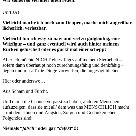
Wir sollten so viel öfter offen reden!
Und JA!
Vielleicht mache ich mich zum Deppen, mache mich angreifbar,
lächerlich, verletzbar.
Vielleicht bin ich way zu naiv und viel zu gutgläubig, eine
Witzfigur – und ganz eventuell wird auch hinter meinem
Rücken getuschelt oder es guckt mal einer schepp!
Aber ich möchte NICHT eines Tages auf meinem Sterbebett –
sofern dann überhaupt noch zurechnungsfähig und denkfähig –
liegen und mir all’ die Dinge vorwerfen, die ungesagt blieben.
Hier oder anderswo…
Aus Scham und Furcht.
Und damit die Chance verpasst zu haben, anderen Menschen
aufzuzeigen, dass sie mit all’ dem was uns MENSCHLICH macht
– mit den Tränen und Ängsten, Sorgen und Gedanken eben
Folgendes sind:
Niemals “
falsch
” oder gar “
defekt
“!!!