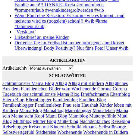
Familie auch!!! DANKE, Kreta #erinnerungen
#sommerurlaub #wennkindergroßwerden #wib
Wenn Fünf eine Reise tun: Es kommt wie es kommt - und
meistens wird es (trotzdem) schön!!! #wib #kreta
#familienurlaub
"Versklavt"
Liebesbrief an meine Kinder
Der erste Tag im Freibad ist immer aufregend - und kostet
Überwindung! Body Positivity? Nur für's Foto! Unser #wib
ARTIKELARCHIV
Artikelarchiv
SCHLAGWÖRTER
achtmillionster Mama Blog
Alltag
Alltag mit Kindern
Alltägliches
Aus dem Familienleben
Bilder vom Wochenende
Corona
Corona
Tagebuch
der achtmillionste Mama Blog
Dreifachmama
Elternblog
Eltern Blog
Elternblogger
Familienblog
Familien Blog
Familienblogger
Familienleben
Frau sein
Haushalt
Kinder
leben mit
Kindern
Mama Blog
Mamablog
Mamablogger
Mamaleben
Mama
sein
Mama steht Kopf
Mami Blog
Mamiblog
Muttergefühle
Mutti
Blog
Muttiblog
Mütter Blog
Mütterblog
Nachdenkliches
Reiseblog
Reiseblogger
Reisen mit Kindern
Schulkindmama
Selbstfürsorge
Selbstwertgefühl
Städtereise
Wochenende
Wochenende in Bildern