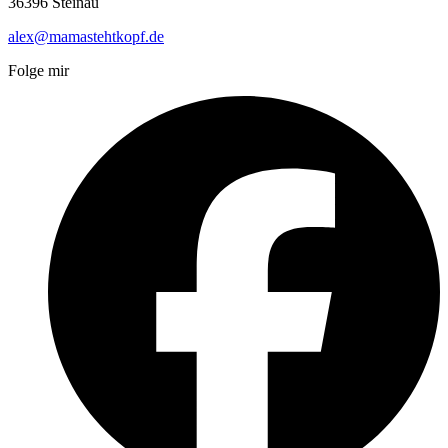
36396 Steinau
alex@mamastehtkopf.de
Folge mir