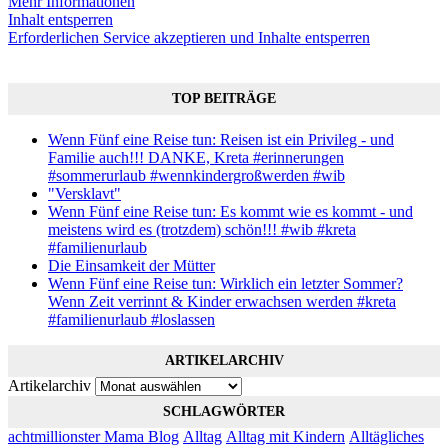
Mehr Informationen
Inhalt entsperren
Erforderlichen Service akzeptieren und Inhalte entsperren
TOP BEITRÄGE
Wenn Fünf eine Reise tun: Reisen ist ein Privileg - und
Familie auch!!! DANKE, Kreta #erinnerungen
#sommerurlaub #wennkindergroßwerden #wib
"Versklavt"
Wenn Fünf eine Reise tun: Es kommt wie es kommt - und
meistens wird es (trotzdem) schön!!! #wib #kreta
#familienurlaub
Die Einsamkeit der Mütter
Wenn Fünf eine Reise tun: Wirklich ein letzter Sommer?
Wenn Zeit verrinnt & Kinder erwachsen werden #kreta
#familienurlaub #loslassen
ARTIKELARCHIV
Artikelarchiv
SCHLAGWÖRTER
achtmillionster Mama Blog
Alltag
Alltag mit Kindern
Alltägliches