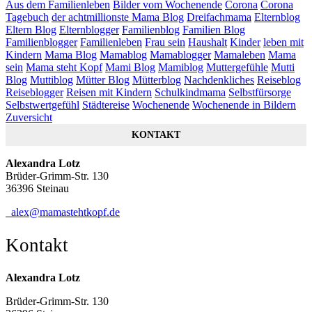
Aus dem Familienleben
Bilder vom Wochenende
Corona
Corona
Tagebuch
der achtmillionste Mama Blog
Dreifachmama
Elternblog
Eltern Blog
Elternblogger
Familienblog
Familien Blog
Familienblogger
Familienleben
Frau sein
Haushalt
Kinder
leben mit
Kindern
Mama Blog
Mamablog
Mamablogger
Mamaleben
Mama
sein
Mama steht Kopf
Mami Blog
Mamiblog
Muttergefühle
Mutti
Blog
Muttiblog
Mütter Blog
Mütterblog
Nachdenkliches
Reiseblog
Reiseblogger
Reisen mit Kindern
Schulkindmama
Selbstfürsorge
Selbstwertgefühl
Städtereise
Wochenende
Wochenende in Bildern
Zuversicht
KONTAKT
Alexandra Lotz
Brüder-Grimm-Str. 130
36396 Steinau
alex@mamastehtkopf.de
Kontakt
Alexandra Lotz
Brüder-Grimm-Str. 130