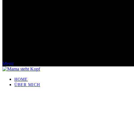
Menü
HOME
ÜBER MICH