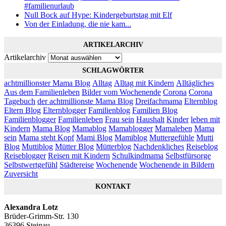
#familienurlaub
Null Bock auf Hype: Kindergeburtstag mit Elf
Von der Einladung, die nie kam...
ARTIKELARCHIV
Artikelarchiv
SCHLAGWÖRTER
achtmillionster Mama Blog
Alltag
Alltag mit Kindern
Alltägliches
Aus dem Familienleben
Bilder vom Wochenende
Corona
Corona
Tagebuch
der achtmillionste Mama Blog
Dreifachmama
Elternblog
Eltern Blog
Elternblogger
Familienblog
Familien Blog
Familienblogger
Familienleben
Frau sein
Haushalt
Kinder
leben mit
Kindern
Mama Blog
Mamablog
Mamablogger
Mamaleben
Mama
sein
Mama steht Kopf
Mami Blog
Mamiblog
Muttergefühle
Mutti
Blog
Muttiblog
Mütter Blog
Mütterblog
Nachdenkliches
Reiseblog
Reiseblogger
Reisen mit Kindern
Schulkindmama
Selbstfürsorge
Selbstwertgefühl
Städtereise
Wochenende
Wochenende in Bildern
Zuversicht
KONTAKT
Alexandra Lotz
Brüder-Grimm-Str. 130
36396 Steinau