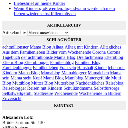
Liebesbrief an meine Kinder
Wenn Kinder groß werden: Irgendwann werde ich mein
Leben wieder selbst füllen müssen
ARTIKELARCHIV
Artikelarchiv
SCHLAGWÖRTER
achtmillionster Mama Blog
Alltag
Alltag mit Kindern
Alltägliches
Aus dem Familienleben
Bilder vom Wochenende
Corona
Corona
Tagebuch
der achtmillionste Mama Blog
Dreifachmama
Elternblog
Eltern Blog
Elternblogger
Familienblog
Familien Blog
Familienblogger
Familienleben
Frau sein
Haushalt
Kinder
leben mit
Kindern
Mama Blog
Mamablog
Mamablogger
Mamaleben
Mama
sein
Mama steht Kopf
Mami Blog
Mamiblog
Muttergefühle
Mutti
Blog
Muttiblog
Mütter Blog
Mütterblog
Nachdenkliches
Reiseblog
Reiseblogger
Reisen mit Kindern
Schulkindmama
Selbstfürsorge
Selbstwertgefühl
Städtereise
Wochenende
Wochenende in Bildern
Zuversicht
KONTAKT
Alexandra Lotz
Brüder-Grimm-Str. 130
36396 Steinau