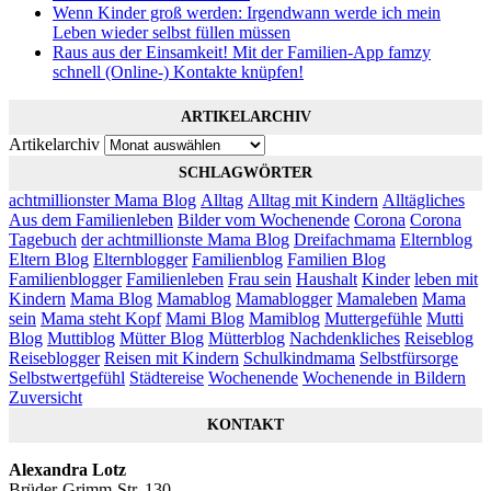
Wenn Kinder groß werden: Irgendwann werde ich mein
Leben wieder selbst füllen müssen
Raus aus der Einsamkeit! Mit der Familien-App famzy
schnell (Online-) Kontakte knüpfen!
ARTIKELARCHIV
Artikelarchiv
SCHLAGWÖRTER
achtmillionster Mama Blog
Alltag
Alltag mit Kindern
Alltägliches
Aus dem Familienleben
Bilder vom Wochenende
Corona
Corona
Tagebuch
der achtmillionste Mama Blog
Dreifachmama
Elternblog
Eltern Blog
Elternblogger
Familienblog
Familien Blog
Familienblogger
Familienleben
Frau sein
Haushalt
Kinder
leben mit
Kindern
Mama Blog
Mamablog
Mamablogger
Mamaleben
Mama
sein
Mama steht Kopf
Mami Blog
Mamiblog
Muttergefühle
Mutti
Blog
Muttiblog
Mütter Blog
Mütterblog
Nachdenkliches
Reiseblog
Reiseblogger
Reisen mit Kindern
Schulkindmama
Selbstfürsorge
Selbstwertgefühl
Städtereise
Wochenende
Wochenende in Bildern
Zuversicht
KONTAKT
Alexandra Lotz
Brüder-Grimm-Str. 130