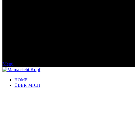
Menü
HOME
ÜBER MICH