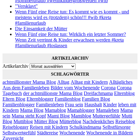
#sommerurlaub #wennkindergroßwerden #wib
"Versklavt"
Wenn Fünf eine Reise tun: Es kommt wie es kommt - und
meistens wird es (trotzdem) schön!!! #wib #kreta
#familienurlaub
Die Einsamkeit der Mütter
Wenn Fünf eine Reise tun: Wirklich ein letzter Sommer?
Wenn Zeit verrinnt & Kinder erwachsen werden #kreta
#familienurlaub #loslassen
ARTIKELARCHIV
Artikelarchiv
SCHLAGWÖRTER
achtmillionster Mama Blog
Alltag
Alltag mit Kindern
Alltägliches
Aus dem Familienleben
Bilder vom Wochenende
Corona
Corona
Tagebuch
der achtmillionste Mama Blog
Dreifachmama
Elternblog
Eltern Blog
Elternblogger
Familienblog
Familien Blog
Familienblogger
Familienleben
Frau sein
Haushalt
Kinder
leben mit
Kindern
Mama Blog
Mamablog
Mamablogger
Mamaleben
Mama
sein
Mama steht Kopf
Mami Blog
Mamiblog
Muttergefühle
Mutti
Blog
Muttiblog
Mütter Blog
Mütterblog
Nachdenkliches
Reiseblog
Reiseblogger
Reisen mit Kindern
Schulkindmama
Selbstfürsorge
Selbstwertgefühl
Städtereise
Wochenende
Wochenende in Bildern
Zuversicht