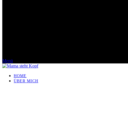
Menü
HOME
ÜBER MICH