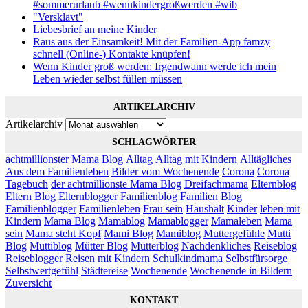
#sommerurlaub #wennkindergroßwerden #wib
"Versklavt"
Liebesbrief an meine Kinder
Raus aus der Einsamkeit! Mit der Familien-App famzy
schnell (Online-) Kontakte knüpfen!
Wenn Kinder groß werden: Irgendwann werde ich mein
Leben wieder selbst füllen müssen
ARTIKELARCHIV
Artikelarchiv
SCHLAGWÖRTER
achtmillionster Mama Blog
Alltag
Alltag mit Kindern
Alltägliches
Aus dem Familienleben
Bilder vom Wochenende
Corona
Corona
Tagebuch
der achtmillionste Mama Blog
Dreifachmama
Elternblog
Eltern Blog
Elternblogger
Familienblog
Familien Blog
Familienblogger
Familienleben
Frau sein
Haushalt
Kinder
leben mit
Kindern
Mama Blog
Mamablog
Mamablogger
Mamaleben
Mama
sein
Mama steht Kopf
Mami Blog
Mamiblog
Muttergefühle
Mutti
Blog
Muttiblog
Mütter Blog
Mütterblog
Nachdenkliches
Reiseblog
Reiseblogger
Reisen mit Kindern
Schulkindmama
Selbstfürsorge
Selbstwertgefühl
Städtereise
Wochenende
Wochenende in Bildern
Zuversicht
KONTAKT