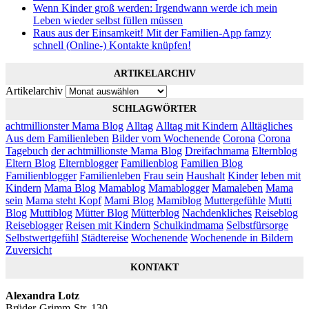
Wenn Kinder groß werden: Irgendwann werde ich mein
Leben wieder selbst füllen müssen
Raus aus der Einsamkeit! Mit der Familien-App famzy
schnell (Online-) Kontakte knüpfen!
ARTIKELARCHIV
Artikelarchiv
SCHLAGWÖRTER
achtmillionster Mama Blog
Alltag
Alltag mit Kindern
Alltägliches
Aus dem Familienleben
Bilder vom Wochenende
Corona
Corona
Tagebuch
der achtmillionste Mama Blog
Dreifachmama
Elternblog
Eltern Blog
Elternblogger
Familienblog
Familien Blog
Familienblogger
Familienleben
Frau sein
Haushalt
Kinder
leben mit
Kindern
Mama Blog
Mamablog
Mamablogger
Mamaleben
Mama
sein
Mama steht Kopf
Mami Blog
Mamiblog
Muttergefühle
Mutti
Blog
Muttiblog
Mütter Blog
Mütterblog
Nachdenkliches
Reiseblog
Reiseblogger
Reisen mit Kindern
Schulkindmama
Selbstfürsorge
Selbstwertgefühl
Städtereise
Wochenende
Wochenende in Bildern
Zuversicht
KONTAKT
Alexandra Lotz
Brüder-Grimm-Str. 130