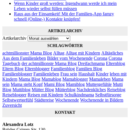
Wenn Kinder groß werden: Irgendwann werde ich mein
Leben wieder selbst füllen müssen
Raus aus der Einsamkeit! Mit der Familien-App famzy
schnell (Online-) Kontakte knüpfen!
ARTIKELARCHIV
Artikelarchiv
SCHLAGWÖRTER
achtmillionster Mama Blog
Alltag
Alltag mit Kindern
Alltägliches
Aus dem Familienleben
Bilder vom Wochenende
Corona
Corona
Tagebuch
der achtmillionste Mama Blog
Dreifachmama
Elternblog
Eltern Blog
Elternblogger
Familienblog
Familien Blog
Familienblogger
Familienleben
Frau sein
Haushalt
Kinder
leben mit
Kindern
Mama Blog
Mamablog
Mamablogger
Mamaleben
Mama
sein
Mama steht Kopf
Mami Blog
Mamiblog
Muttergefühle
Mutti
Blog
Muttiblog
Mütter Blog
Mütterblog
Nachdenkliches
Reiseblog
Reiseblogger
Reisen mit Kindern
Schulkindmama
Selbstfürsorge
Selbstwertgefühl
Städtereise
Wochenende
Wochenende in Bildern
Zuversicht
KONTAKT
Alexandra Lotz
Brüder-Grimm-Str. 130