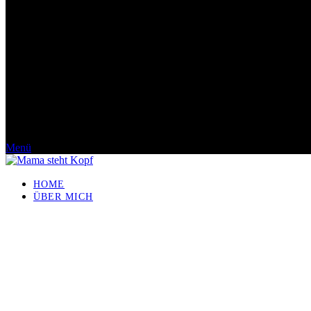
Menü
HOME
ÜBER MICH