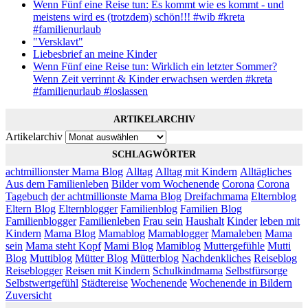
Wenn Fünf eine Reise tun: Es kommt wie es kommt - und
meistens wird es (trotzdem) schön!!! #wib #kreta
#familienurlaub
"Versklavt"
Liebesbrief an meine Kinder
Wenn Fünf eine Reise tun: Wirklich ein letzter Sommer?
Wenn Zeit verrinnt & Kinder erwachsen werden #kreta
#familienurlaub #loslassen
ARTIKELARCHIV
Artikelarchiv
SCHLAGWÖRTER
achtmillionster Mama Blog
Alltag
Alltag mit Kindern
Alltägliches
Aus dem Familienleben
Bilder vom Wochenende
Corona
Corona
Tagebuch
der achtmillionste Mama Blog
Dreifachmama
Elternblog
Eltern Blog
Elternblogger
Familienblog
Familien Blog
Familienblogger
Familienleben
Frau sein
Haushalt
Kinder
leben mit
Kindern
Mama Blog
Mamablog
Mamablogger
Mamaleben
Mama
sein
Mama steht Kopf
Mami Blog
Mamiblog
Muttergefühle
Mutti
Blog
Muttiblog
Mütter Blog
Mütterblog
Nachdenkliches
Reiseblog
Reiseblogger
Reisen mit Kindern
Schulkindmama
Selbstfürsorge
Selbstwertgefühl
Städtereise
Wochenende
Wochenende in Bildern
Zuversicht