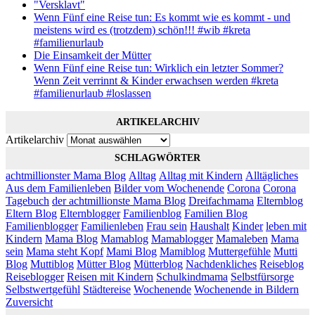
"Versklavt"
Wenn Fünf eine Reise tun: Es kommt wie es kommt - und
meistens wird es (trotzdem) schön!!! #wib #kreta
#familienurlaub
Die Einsamkeit der Mütter
Wenn Fünf eine Reise tun: Wirklich ein letzter Sommer?
Wenn Zeit verrinnt & Kinder erwachsen werden #kreta
#familienurlaub #loslassen
ARTIKELARCHIV
Artikelarchiv
SCHLAGWÖRTER
achtmillionster Mama Blog
Alltag
Alltag mit Kindern
Alltägliches
Aus dem Familienleben
Bilder vom Wochenende
Corona
Corona
Tagebuch
der achtmillionste Mama Blog
Dreifachmama
Elternblog
Eltern Blog
Elternblogger
Familienblog
Familien Blog
Familienblogger
Familienleben
Frau sein
Haushalt
Kinder
leben mit
Kindern
Mama Blog
Mamablog
Mamablogger
Mamaleben
Mama
sein
Mama steht Kopf
Mami Blog
Mamiblog
Muttergefühle
Mutti
Blog
Muttiblog
Mütter Blog
Mütterblog
Nachdenkliches
Reiseblog
Reiseblogger
Reisen mit Kindern
Schulkindmama
Selbstfürsorge
Selbstwertgefühl
Städtereise
Wochenende
Wochenende in Bildern
Zuversicht