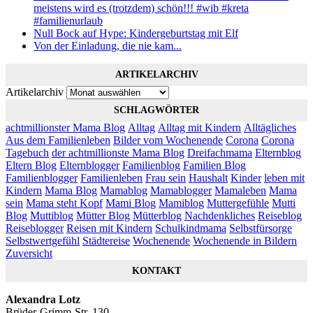
meistens wird es (trotzdem) schön!!! #wib #kreta
#familienurlaub
Null Bock auf Hype: Kindergeburtstag mit Elf
Von der Einladung, die nie kam...
ARTIKELARCHIV
Artikelarchiv
SCHLAGWÖRTER
achtmillionster Mama Blog
Alltag
Alltag mit Kindern
Alltägliches
Aus dem Familienleben
Bilder vom Wochenende
Corona
Corona
Tagebuch
der achtmillionste Mama Blog
Dreifachmama
Elternblog
Eltern Blog
Elternblogger
Familienblog
Familien Blog
Familienblogger
Familienleben
Frau sein
Haushalt
Kinder
leben mit
Kindern
Mama Blog
Mamablog
Mamablogger
Mamaleben
Mama
sein
Mama steht Kopf
Mami Blog
Mamiblog
Muttergefühle
Mutti
Blog
Muttiblog
Mütter Blog
Mütterblog
Nachdenkliches
Reiseblog
Reiseblogger
Reisen mit Kindern
Schulkindmama
Selbstfürsorge
Selbstwertgefühl
Städtereise
Wochenende
Wochenende in Bildern
Zuversicht
KONTAKT
Alexandra Lotz
Brüder-Grimm-Str. 130