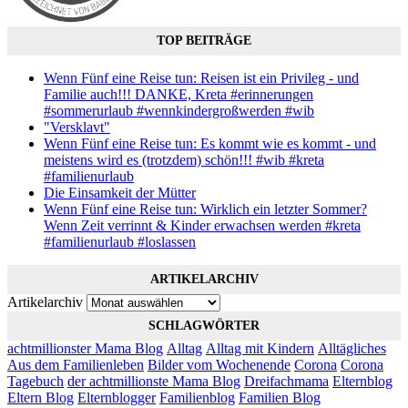
TOP BEITRÄGE
Wenn Fünf eine Reise tun: Reisen ist ein Privileg - und
Familie auch!!! DANKE, Kreta #erinnerungen
#sommerurlaub #wennkindergroßwerden #wib
"Versklavt"
Wenn Fünf eine Reise tun: Es kommt wie es kommt - und
meistens wird es (trotzdem) schön!!! #wib #kreta
#familienurlaub
Die Einsamkeit der Mütter
Wenn Fünf eine Reise tun: Wirklich ein letzter Sommer?
Wenn Zeit verrinnt & Kinder erwachsen werden #kreta
#familienurlaub #loslassen
ARTIKELARCHIV
Artikelarchiv
SCHLAGWÖRTER
achtmillionster Mama Blog
Alltag
Alltag mit Kindern
Alltägliches
Aus dem Familienleben
Bilder vom Wochenende
Corona
Corona
Tagebuch
der achtmillionste Mama Blog
Dreifachmama
Elternblog
Eltern Blog
Elternblogger
Familienblog
Familien Blog