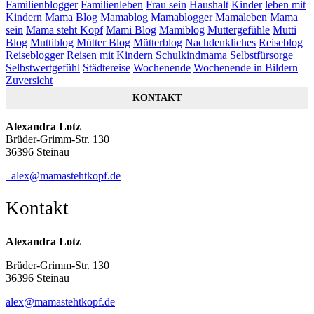
Familienblogger
Familienleben
Frau sein
Haushalt
Kinder
leben mit
Kindern
Mama Blog
Mamablog
Mamablogger
Mamaleben
Mama
sein
Mama steht Kopf
Mami Blog
Mamiblog
Muttergefühle
Mutti
Blog
Muttiblog
Mütter Blog
Mütterblog
Nachdenkliches
Reiseblog
Reiseblogger
Reisen mit Kindern
Schulkindmama
Selbstfürsorge
Selbstwertgefühl
Städtereise
Wochenende
Wochenende in Bildern
Zuversicht
KONTAKT
Alexandra Lotz
Brüder-Grimm-Str. 130
36396 Steinau
alex@mamastehtkopf.de
Kontakt
Alexandra Lotz
Brüder-Grimm-Str. 130
36396 Steinau
alex@mamastehtkopf.de