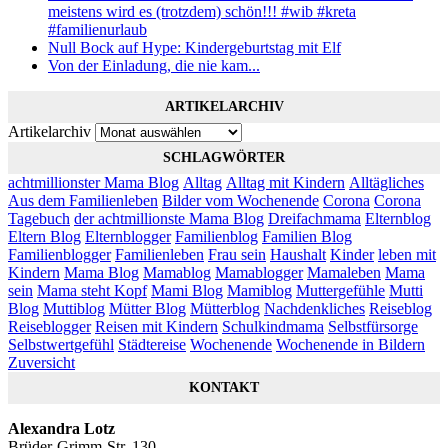
meistens wird es (trotzdem) schön!!! #wib #kreta
#familienurlaub
Null Bock auf Hype: Kindergeburtstag mit Elf
Von der Einladung, die nie kam...
ARTIKELARCHIV
Artikelarchiv
SCHLAGWÖRTER
achtmillionster Mama Blog
Alltag
Alltag mit Kindern
Alltägliches
Aus dem Familienleben
Bilder vom Wochenende
Corona
Corona
Tagebuch
der achtmillionste Mama Blog
Dreifachmama
Elternblog
Eltern Blog
Elternblogger
Familienblog
Familien Blog
Familienblogger
Familienleben
Frau sein
Haushalt
Kinder
leben mit
Kindern
Mama Blog
Mamablog
Mamablogger
Mamaleben
Mama
sein
Mama steht Kopf
Mami Blog
Mamiblog
Muttergefühle
Mutti
Blog
Muttiblog
Mütter Blog
Mütterblog
Nachdenkliches
Reiseblog
Reiseblogger
Reisen mit Kindern
Schulkindmama
Selbstfürsorge
Selbstwertgefühl
Städtereise
Wochenende
Wochenende in Bildern
Zuversicht
KONTAKT
Alexandra Lotz
Brüder-Grimm-Str. 130