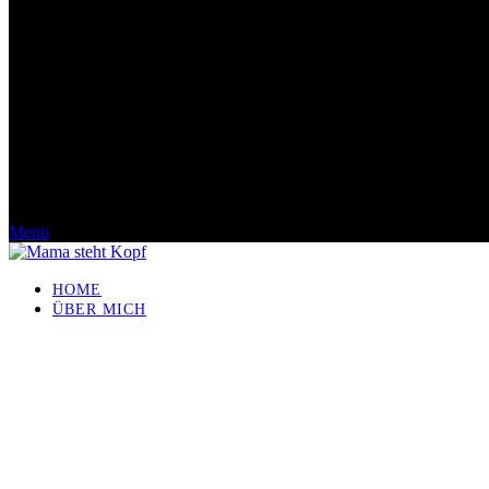
Menü
HOME
ÜBER MICH