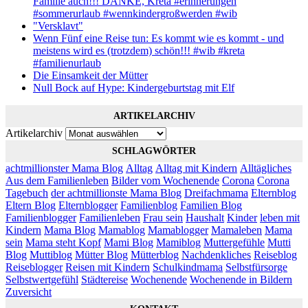
Familie auch!!! DANKE, Kreta #erinnerungen
#sommerurlaub #wennkindergroßwerden #wib
"Versklavt"
Wenn Fünf eine Reise tun: Es kommt wie es kommt - und
meistens wird es (trotzdem) schön!!! #wib #kreta
#familienurlaub
Die Einsamkeit der Mütter
Null Bock auf Hype: Kindergeburtstag mit Elf
ARTIKELARCHIV
Artikelarchiv
SCHLAGWÖRTER
achtmillionster Mama Blog
Alltag
Alltag mit Kindern
Alltägliches
Aus dem Familienleben
Bilder vom Wochenende
Corona
Corona
Tagebuch
der achtmillionste Mama Blog
Dreifachmama
Elternblog
Eltern Blog
Elternblogger
Familienblog
Familien Blog
Familienblogger
Familienleben
Frau sein
Haushalt
Kinder
leben mit
Kindern
Mama Blog
Mamablog
Mamablogger
Mamaleben
Mama
sein
Mama steht Kopf
Mami Blog
Mamiblog
Muttergefühle
Mutti
Blog
Muttiblog
Mütter Blog
Mütterblog
Nachdenkliches
Reiseblog
Reiseblogger
Reisen mit Kindern
Schulkindmama
Selbstfürsorge
Selbstwertgefühl
Städtereise
Wochenende
Wochenende in Bildern
Zuversicht