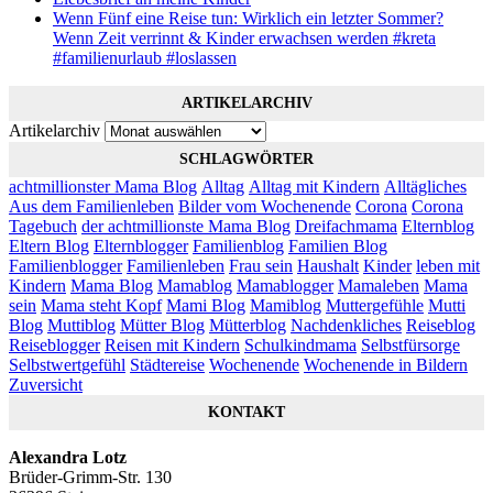
Wenn Fünf eine Reise tun: Wirklich ein letzter Sommer?
Wenn Zeit verrinnt & Kinder erwachsen werden #kreta
#familienurlaub #loslassen
ARTIKELARCHIV
Artikelarchiv
SCHLAGWÖRTER
achtmillionster Mama Blog
Alltag
Alltag mit Kindern
Alltägliches
Aus dem Familienleben
Bilder vom Wochenende
Corona
Corona
Tagebuch
der achtmillionste Mama Blog
Dreifachmama
Elternblog
Eltern Blog
Elternblogger
Familienblog
Familien Blog
Familienblogger
Familienleben
Frau sein
Haushalt
Kinder
leben mit
Kindern
Mama Blog
Mamablog
Mamablogger
Mamaleben
Mama
sein
Mama steht Kopf
Mami Blog
Mamiblog
Muttergefühle
Mutti
Blog
Muttiblog
Mütter Blog
Mütterblog
Nachdenkliches
Reiseblog
Reiseblogger
Reisen mit Kindern
Schulkindmama
Selbstfürsorge
Selbstwertgefühl
Städtereise
Wochenende
Wochenende in Bildern
Zuversicht
KONTAKT
Alexandra Lotz
Brüder-Grimm-Str. 130