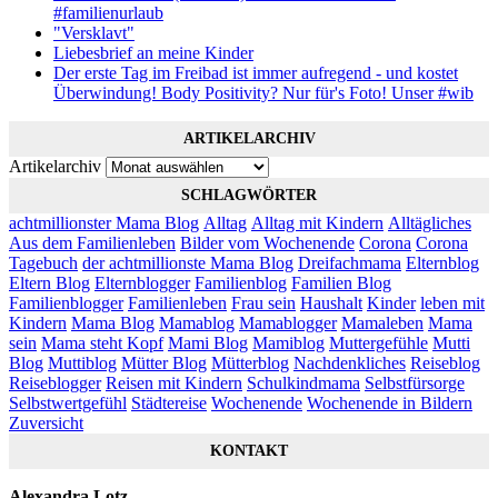
#familienurlaub
"Versklavt"
Liebesbrief an meine Kinder
Der erste Tag im Freibad ist immer aufregend - und kostet
Überwindung! Body Positivity? Nur für's Foto! Unser #wib
ARTIKELARCHIV
Artikelarchiv
SCHLAGWÖRTER
achtmillionster Mama Blog
Alltag
Alltag mit Kindern
Alltägliches
Aus dem Familienleben
Bilder vom Wochenende
Corona
Corona
Tagebuch
der achtmillionste Mama Blog
Dreifachmama
Elternblog
Eltern Blog
Elternblogger
Familienblog
Familien Blog
Familienblogger
Familienleben
Frau sein
Haushalt
Kinder
leben mit
Kindern
Mama Blog
Mamablog
Mamablogger
Mamaleben
Mama
sein
Mama steht Kopf
Mami Blog
Mamiblog
Muttergefühle
Mutti
Blog
Muttiblog
Mütter Blog
Mütterblog
Nachdenkliches
Reiseblog
Reiseblogger
Reisen mit Kindern
Schulkindmama
Selbstfürsorge
Selbstwertgefühl
Städtereise
Wochenende
Wochenende in Bildern
Zuversicht
KONTAKT
Alexandra Lotz