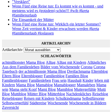
"Versklavt"
Wenn Fünf eine Reise tun: Es kommt wie es kommt - und
meistens wird es (trotzdem) schön!!! #wib #kreta
#familienurlaub
Die Einsamkeit der Mütter
Wenn Fünf eine Reise tun: Wirklich ein letzter Sommer?
Wenn Zeit verrinnt & Kinder erwachsen werden #kreta
#familienurlaub #loslassen
ARTIKELARCHIV
Artikelarchiv
SCHLAGWÖRTER
achtmillionster Mama Blog
Alltag
Alltag mit Kindern
Alltägliches
Aus dem Familienleben
Bilder vom Wochenende
Corona
Corona
Tagebuch
der achtmillionste Mama Blog
Dreifachmama
Elternblog
Eltern Blog
Elternblogger
Familienblog
Familien Blog
Familienblogger
Familienleben
Frau sein
Haushalt
Kinder
leben mit
Kindern
Mama Blog
Mamablog
Mamablogger
Mamaleben
Mama
sein
Mama steht Kopf
Mami Blog
Mamiblog
Muttergefühle
Mutti
Blog
Muttiblog
Mütter Blog
Mütterblog
Nachdenkliches
Reiseblog
Reiseblogger
Reisen mit Kindern
Schulkindmama
Selbstfürsorge
Selbstwertgefühl
Städtereise
Wochenende
Wochenende in Bildern
Zuversicht