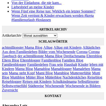
Von der Einladung, die nie kam...
Liebesbrief an meine Kinder
Wenn Fünf eine Reise tun: Wirklich ein letzter Sommer?
Wenn Zeit verrinnt & Kinder erwachsen werden #kreta
#familienurlaub #loslassen
ARTIKELARCHIV
Artikelarchiv
SCHLAGWÖRTER
achtmillionster Mama Blog
Alltag
Alltag mit Kindern
Alltägliches
Aus dem Familienleben
Bilder vom Wochenende
Corona
Corona
Tagebuch
der achtmillionste Mama Blog
Dreifachmama
Elternblog
Eltern Blog
Elternblogger
Familienblog
Familien Blog
Familienblogger
Familienleben
Frau sein
Haushalt
Kinder
leben mit
Kindern
Mama Blog
Mamablog
Mamablogger
Mamaleben
Mama
sein
Mama steht Kopf
Mami Blog
Mamiblog
Muttergefühle
Mutti
Blog
Muttiblog
Mütter Blog
Mütterblog
Nachdenkliches
Reiseblog
Reiseblogger
Reisen mit Kindern
Schulkindmama
Selbstfürsorge
Selbstwertgefühl
Städtereise
Wochenende
Wochenende in Bildern
Zuversicht
KONTAKT
Alexandra Lotz