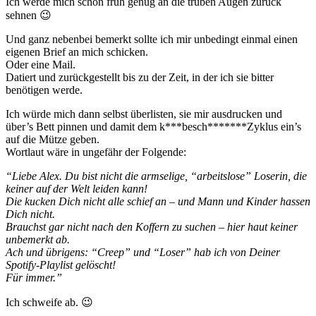
Ich werde mich schon früh genug an die trüben Augen zurück
sehnen 😉
Und ganz nebenbei bemerkt sollte ich mir unbedingt einmal einen
eigenen Brief an mich schicken.
Oder eine Mail.
Datiert und zurückgestellt bis zu der Zeit, in der ich sie bitter
benötigen werde.
Ich würde mich dann selbst überlisten, sie mir ausdrucken und
über’s Bett pinnen und damit dem k***besch*******Zyklus ein’s
auf die Mütze geben.
Wortlaut wäre in ungefähr der Folgende:
“Liebe Alex. Du bist nicht die armselige, “arbeitslose” Loserin, die
keiner auf der Welt leiden kann!
Die kucken Dich nicht alle schief an – und Mann und Kinder hassen
Dich nicht.
Brauchst gar nicht nach den Koffern zu suchen – hier haut keiner
unbemerkt ab.
Ach und übrigens: “Creep” und “Loser” hab ich von Deiner
Spotify-Playlist gelöscht!
Für immer.”
Ich schweife ab. 😉