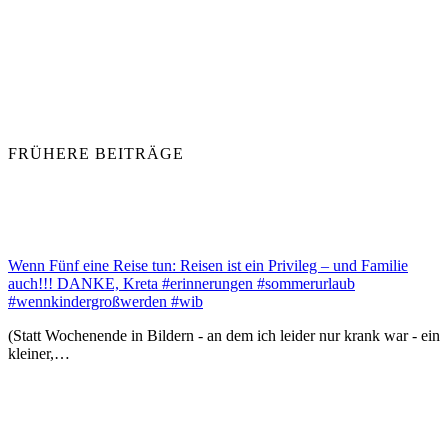
FRÜHERE BEITRÄGE
Wenn Fünf eine Reise tun: Reisen ist ein Privileg – und Familie
auch!!! DANKE, Kreta #erinnerungen #sommerurlaub
#wennkindergroßwerden #wib
(Statt Wochenende in Bildern - an dem ich leider nur krank war - ein
kleiner,…