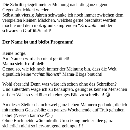
Die Schrift spiegelt meiner Meinung nach die ganz eigene
Gegensätzlichkeit wieder.
Selbst mit vierzig Jahren schwanke ich noch immer zwischen dem
verspielten kleinen Mädchen, welches gerne beschützt werden
möchte und dem motzig-aufstampfenden “
Krawalli
” mit der
schwarzen Graffiti-Schrift!
Der Name ist und bleibt Programm!
Keine Sorge.
Am Namen wird also nicht gerüttelt!
Mama steht Kopf bleibt.
Genau so, wie ich noch immer der Meinung bin, dass die Welt
eigentlich keine “
achtmillionen
” Mama-Blogs braucht!
Wohl aber ich! Denn was wäre ich schon ohne das Schreiben?
Und außerdem wage ich zu behaupten, gelingt es keinem Menschen
auf der Welt so viel über ein einziges Bild zu schreiben! 😉
An dieser Stelle sei auch zwei ganz lieben Männern gedankt, die ich
mit meinem Geistesblitz ein ganzes Wochenende auf Trab gehalten
habe! (Nerven kann’se 😉 )
Ohne Euch beide wäre mir die Umsetzung meiner Idee ganz
sicherlich nicht so hervorragend gelungen!!!