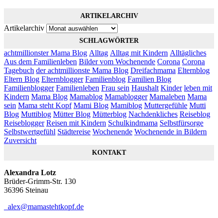
ARTIKELARCHIV
Artikelarchiv
SCHLAGWÖRTER
achtmillionster Mama Blog
Alltag
Alltag mit Kindern
Alltägliches
Aus dem Familienleben
Bilder vom Wochenende
Corona
Corona
Tagebuch
der achtmillionste Mama Blog
Dreifachmama
Elternblog
Eltern Blog
Elternblogger
Familienblog
Familien Blog
Familienblogger
Familienleben
Frau sein
Haushalt
Kinder
leben mit
Kindern
Mama Blog
Mamablog
Mamablogger
Mamaleben
Mama
sein
Mama steht Kopf
Mami Blog
Mamiblog
Muttergefühle
Mutti
Blog
Muttiblog
Mütter Blog
Mütterblog
Nachdenkliches
Reiseblog
Reiseblogger
Reisen mit Kindern
Schulkindmama
Selbstfürsorge
Selbstwertgefühl
Städtereise
Wochenende
Wochenende in Bildern
Zuversicht
KONTAKT
Alexandra Lotz
Brüder-Grimm-Str. 130
36396 Steinau
alex@mamastehtkopf.de