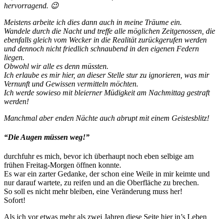
hervorragend. 😉
Meistens arbeite ich dies dann auch in meine Träume ein.
Wandele durch die Nacht und treffe alle möglichen Zeitgenossen, die
ebenfalls gleich vom Wecker in die Realität zurückgerufen werden
und dennoch nicht friedlich schnaubend in den eigenen Federn
liegen.
Obwohl wir alle es denn müssten.
Ich erlaube es mir hier, an dieser Stelle stur zu ignorieren, was mir
Vernunft und Gewissen vermitteln möchten.
Ich werde sowieso mit bleierner Müdigkeit am Nachmittag gestraft
werden!
Manchmal aber enden Nächte auch abrupt mit einem Geistesblitz!
“Die Augen müssen weg!”
durchfuhr es mich, bevor ich überhaupt noch eben selbige am
frühen Freitag-Morgen öffnen konnte.
Es war ein zarter Gedanke, der schon eine Weile in mir keimte und
nur darauf wartete, zu reifen und an die Oberfläche zu brechen.
So soll es nicht mehr bleiben, eine Veränderung muss her!
Sofort!
Als ich vor etwas mehr als zwei Jahren diese Seite hier in’s Leben