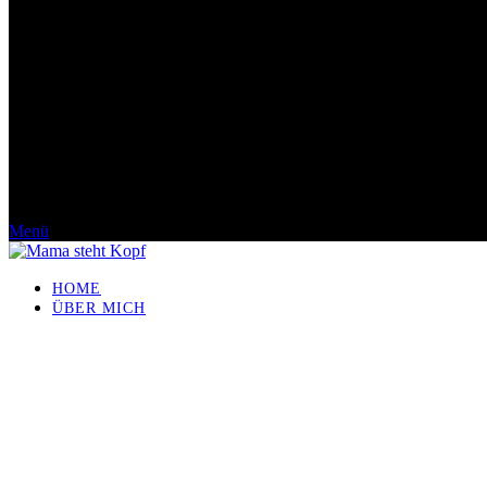
Menü
HOME
ÜBER MICH