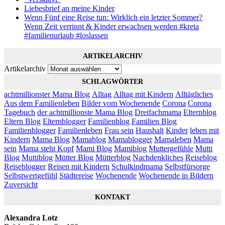
Liebesbrief an meine Kinder
Wenn Fünf eine Reise tun: Wirklich ein letzter Sommer?
Wenn Zeit verrinnt & Kinder erwachsen werden #kreta
#familienurlaub #loslassen
ARTIKELARCHIV
Artikelarchiv
SCHLAGWÖRTER
achtmillionster Mama Blog
Alltag
Alltag mit Kindern
Alltägliches
Aus dem Familienleben
Bilder vom Wochenende
Corona
Corona
Tagebuch
der achtmillionste Mama Blog
Dreifachmama
Elternblog
Eltern Blog
Elternblogger
Familienblog
Familien Blog
Familienblogger
Familienleben
Frau sein
Haushalt
Kinder
leben mit
Kindern
Mama Blog
Mamablog
Mamablogger
Mamaleben
Mama
sein
Mama steht Kopf
Mami Blog
Mamiblog
Muttergefühle
Mutti
Blog
Muttiblog
Mütter Blog
Mütterblog
Nachdenkliches
Reiseblog
Reiseblogger
Reisen mit Kindern
Schulkindmama
Selbstfürsorge
Selbstwertgefühl
Städtereise
Wochenende
Wochenende in Bildern
Zuversicht
KONTAKT
Alexandra Lotz