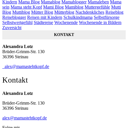
Kindern
Mama Blog
Mamablog
Mamablogger
Mamaleben
Mama
sein
Mama steht Kopf
Mami Blog
Mamiblog
Muttergefühle
Mutti
Blog
Muttiblog
Mütter Blog
Mütterblog
Nachdenkliches
Reiseblog
Reiseblogger
Reisen mit Kindern
Schulkindmama
Selbstfürsorge
Selbstwertgefühl
Städtereise
Wochenende
Wochenende in Bildern
Zuversicht
KONTAKT
Alexandra Lotz
Brüder-Grimm-Str. 130
36396 Steinau
alex@mamastehtkopf.de
Kontakt
Alexandra Lotz
Brüder-Grimm-Str. 130
36396 Steinau
alex@mamastehtkopf.de
Folge mir