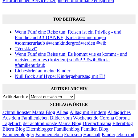
Erforderlichen Service akzeptieren und Inhalte entsperren
TOP BEITRÄGE
Wenn Fünf eine Reise tun: Reisen ist ein Privileg - und
Familie auch!!! DANKE, Kreta #erinnerungen
#sommerurlaub #wennkindergroßwerden #wib
"Versklavt"
Wenn Fünf eine Reise tun: Es kommt wie es kommt - und
meistens wird es (trotzdem) schön!!! #wib #kreta
#familienurlaub
Liebesbrief an meine Kinder
Null Bock auf Hype: Kindergeburtstag mit Elf
ARTIKELARCHIV
Artikelarchiv
SCHLAGWÖRTER
achtmillionster Mama Blog
Alltag
Alltag mit Kindern
Alltägliches
Aus dem Familienleben
Bilder vom Wochenende
Corona
Corona
Tagebuch
der achtmillionste Mama Blog
Dreifachmama
Elternblog
Eltern Blog
Elternblogger
Familienblog
Familien Blog
Familienblogger
Familienleben
Frau sein
Haushalt
Kinder
leben mit