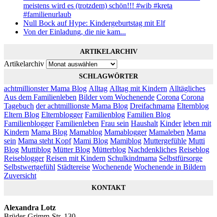
meistens wird es (trotzdem) schön!!! #wib #kreta
#familienurlaub
Null Bock auf Hype: Kindergeburtstag mit Elf
Von der Einladung, die nie kam...
ARTIKELARCHIV
Artikelarchiv
SCHLAGWÖRTER
achtmillionster Mama Blog
Alltag
Alltag mit Kindern
Alltägliches
Aus dem Familienleben
Bilder vom Wochenende
Corona
Corona
Tagebuch
der achtmillionste Mama Blog
Dreifachmama
Elternblog
Eltern Blog
Elternblogger
Familienblog
Familien Blog
Familienblogger
Familienleben
Frau sein
Haushalt
Kinder
leben mit
Kindern
Mama Blog
Mamablog
Mamablogger
Mamaleben
Mama
sein
Mama steht Kopf
Mami Blog
Mamiblog
Muttergefühle
Mutti
Blog
Muttiblog
Mütter Blog
Mütterblog
Nachdenkliches
Reiseblog
Reiseblogger
Reisen mit Kindern
Schulkindmama
Selbstfürsorge
Selbstwertgefühl
Städtereise
Wochenende
Wochenende in Bildern
Zuversicht
KONTAKT
Alexandra Lotz
Brüder-Grimm-Str. 130