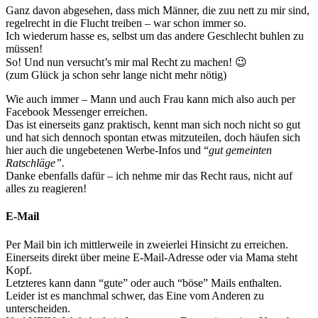
Ganz davon abgesehen, dass mich Männer, die zuu nett zu mir sind,
regelrecht in die Flucht treiben – war schon immer so.
Ich wiederum hasse es, selbst um das andere Geschlecht buhlen zu
müssen!
So! Und nun versucht’s mir mal Recht zu machen! 😉
(zum Glück ja schon sehr lange nicht mehr nötig)
Wie auch immer – Mann und auch Frau kann mich also auch per
Facebook Messenger erreichen.
Das ist einerseits ganz praktisch, kennt man sich noch nicht so gut
und hat sich dennoch spontan etwas mitzuteilen, doch häufen sich
hier auch die ungebetenen Werbe-Infos und “
gut gemeinten
Ratschläge”.
Danke ebenfalls dafür – ich nehme mir das Recht raus, nicht auf
alles zu reagieren!
E-Mail
Per Mail bin ich mittlerweile in zweierlei Hinsicht zu erreichen.
Einerseits direkt über meine E-Mail-Adresse oder via Mama steht
Kopf.
Letzteres kann dann “gute” oder auch “böse” Mails enthalten.
Leider ist es manchmal schwer, das Eine vom Anderen zu
unterscheiden.