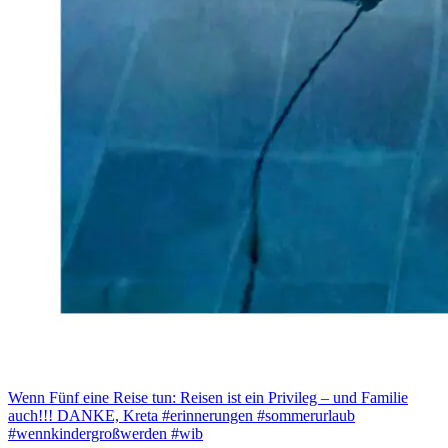
Wenn Fünf eine Reise tun: Reisen ist ein Privileg – und Familie
auch!!! DANKE, Kreta #erinnerungen #sommerurlaub
#wennkindergroßwerden #wib