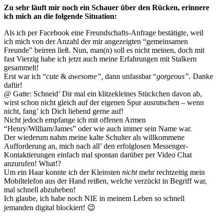
Zu sehr läuft mir noch ein Schauer über den Rücken, erinnere
ich mich an die folgende Situation:
Als ich per Facebook eine Freundschafts-Anfrage bestätigte, weil
ich mich von der Anzahl der mir angezeigten “gemeinsamen
Freunde” beirren ließ. Nun, man(n) soll es nicht meinen, doch mit
fast Vierzig habe ich jetzt auch meine Erfahrungen mit Stalkern
gesammelt!
Erst war ich “
cute
&
awesome”,
dann unfassbar “
gorgeous”.
Danke
dafür!
@ Gatte: Schneid’ Dir mal ein klitzekleines Stückchen davon ab,
wirst schon nicht gleich auf der eigenen Spur ausrutschen – wenn
nicht, fang’ ich Dich liebend gerne auf!
Nicht jedoch empfange ich mit offenen Armen
“Henry/William/James” oder wie auch immer sein Name war.
Der wiederum nahm meine kalte Schulter als willkommene
Aufforderung an, mich nach all’ den erfolglosen Messenger-
Kontaktierungen einfach mal spontan darüber per Video Chat
anzurufen! What!?
Um ein Haar konnte ich der Kleinsten
nicht
mehr rechtzeitig mein
Mobiltelefon aus der Hand reißen, welche verzückt in Begriff war,
mal schnell abzuheben!
Ich glaube, ich habe noch NIE in meinem Leben so schnell
jemanden digital blockiert! 😉