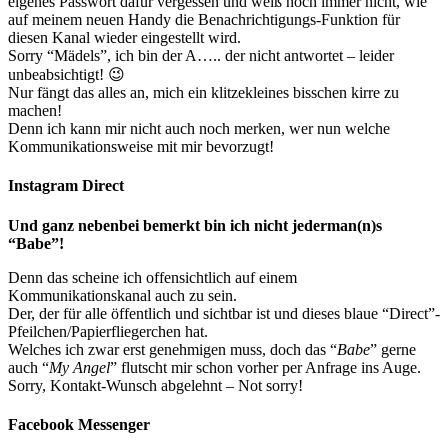
eigenes Passwort dafür vergessen und weiß noch immer nicht, wie
auf meinem neuen Handy die Benachrichtigungs-Funktion für
diesen Kanal wieder eingestellt wird.
Sorry “Mädels”, ich bin der A….. der nicht antwortet – leider
unbeabsichtigt! 😉
Nur fängt das alles an, mich ein klitzekleines bisschen kirre zu
machen!
Denn ich kann mir nicht auch noch merken, wer nun welche
Kommunikationsweise mit mir bevorzugt!
Instagram Direct
Und ganz nebenbei bemerkt bin ich nicht jederman(n)s
“Babe”!
Denn das scheine ich offensichtlich auf einem
Kommunikationskanal auch zu sein.
Der, der für alle öffentlich und sichtbar ist und dieses blaue “Direct”-
Pfeilchen/Papierfliegerchen hat.
Welches ich zwar erst genehmigen muss, doch das “
Babe
” gerne
auch “
My Angel
” flutscht mir schon vorher per Anfrage ins Auge.
Sorry, Kontakt-Wunsch abgelehnt – Not sorry!
Facebook Messenger