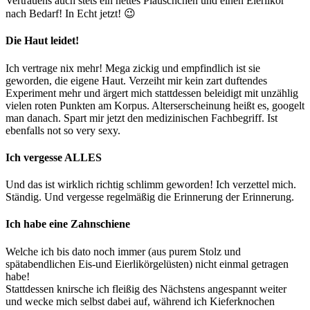
Vertrauens auch stets ein nettes Pläuschchen und einen Eierlikör
nach Bedarf! In Echt jetzt! 😉
Die Haut leidet!
Ich vertrage nix mehr! Mega zickig und empfindlich ist sie
geworden, die eigene Haut. Verzeiht mir kein zart duftendes
Experiment mehr und ärgert mich stattdessen beleidigt mit unzählig
vielen roten Punkten am Korpus. Alterserscheinung heißt es, googelt
man danach. Spart mir jetzt den medizinischen Fachbegriff. Ist
ebenfalls not so very sexy.
Ich vergesse ALLES
Und das ist wirklich richtig schlimm geworden! Ich verzettel mich.
Ständig. Und vergesse regelmäßig die Erinnerung der Erinnerung.
Ich habe eine Zahnschiene
Welche ich bis dato noch immer (aus purem Stolz und
spätabendlichen Eis-und Eierlikörgelüsten) nicht einmal getragen
habe!
Stattdessen knirsche ich fleißig des Nächstens angespannt weiter
und wecke mich selbst dabei auf, während ich Kieferknochen