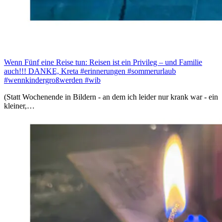
Wenn Fünf eine Reise tun: Reisen ist ein Privileg – und Familie
auch!!! DANKE, Kreta #erinnerungen #sommerurlaub
#wennkindergroßwerden #wib
(Statt Wochenende in Bildern - an dem ich leider nur krank war - ein
kleiner,…