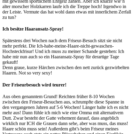
mit gewissem sportlichem Ehrgeiz zählen. Aber ich knarze wie’n
alter morscher Holzkarren laufe ich die Treppe hoch! Irgendwo in
der Leiste. Vermute das hat wohl dann etwas mit innerlichem Zerfall
zu tun?
Ich besitze Haaransatz-Spray!
Spätestens drei Wochen nach dem Friseur-Besuch sitzt sie nicht
mehr perfekt. Die Ich-habe-meine-Haare-nicht-gewaschen-
Hochsteckfrisur! Und ich muss zu meiner Schande gestehen: Ich
habe mir nun auch so ein Haaransatz-Spray für derartige Tage
gekauft!
Denn graue, kurze Härchen zwischen den nett zurück gezwirbelten
Haaren. Not so very sexy!
Der Friseurbesuch wird teurer!
Aus oben genanntem Grund! Reichten früher 8-10 Wochen
zwischen den Friseur-Besuchen aus, schrumpfte diese Spanne in
den vergangenen Jahren auf 5-6 Wochen! Länger halte ich es nicht
mehr aus! Dann fühle ich mich wie eine Omma mit alternativem
Dutt. Zwar besteht der Gatte vehement darauf, dass angeblich
wirklich nur ICH die Grauen dann sehe, aber was muss, das muss!
Haare schön muss sein! Außerdem gibt’s beim Friseur meines