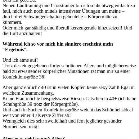
Neben Lauftraining und Crosstrainer bin ich schlichtweg einfach zu
faul, mich auch noch mittels intensivster Übungen um meine –
durch drei Schwangerschaften gebeutelte – Körpermitte zu
kümmern.
Oder mich gar ständig und überall kerzengerade hinzusetzen! Und
die Luft anzuhalten!
Während ich so vor mich hin sinniere erscheint mein
“Ergebnis”.
Und ich atme auf!
Trotz des eingegebenen fortgeschrittenen Alters und möglicherweise
bald zu erwartender körperlicher Mutationen rät man mir zu einer
Konfektionsgröße 36!
Aber ganz ehrlich? 40 ist in vielen Köpfen keine sexy Zahl! Egal in
welchem Zusammenhang.
Keine Frau möchte beispielsweise Riesen-Latschen in 40+ (ich habe
Schuhgröße 39 trotz der Körpergröße).
Und auch in Sachen Konfektionsgröße weicht das Schönheitsideal
weit von einer 4 als erste Ziffer ab!
Wenngleich dies sehr zweifelhaft und fern jeglicher gesunder
Normen sein mag!
Aber was, geht es um’s Alter?