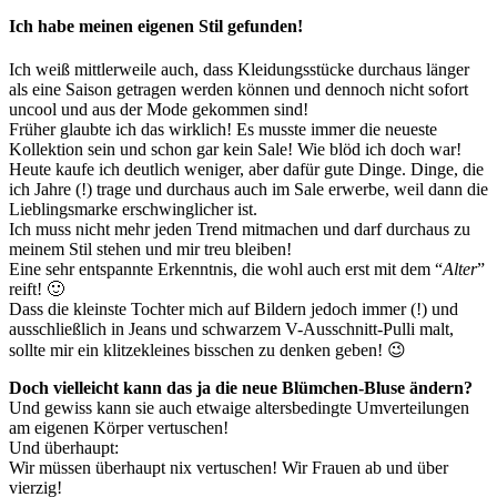
Ich habe meinen eigenen Stil gefunden!
Ich weiß mittlerweile auch, dass Kleidungsstücke durchaus länger
als eine Saison getragen werden können und dennoch nicht sofort
uncool und aus der Mode gekommen sind!
Früher glaubte ich das wirklich! Es musste immer die neueste
Kollektion sein und schon gar kein Sale! Wie blöd ich doch war!
Heute kaufe ich deutlich weniger, aber dafür gute Dinge. Dinge, die
ich Jahre (!) trage und durchaus auch im Sale erwerbe, weil dann die
Lieblingsmarke erschwinglicher ist.
Ich muss nicht mehr jeden Trend mitmachen und darf durchaus zu
meinem Stil stehen und mir treu bleiben!
Eine sehr entspannte Erkenntnis, die wohl auch erst mit dem “
Alter
”
reift! 🙂
Dass die kleinste Tochter mich auf Bildern jedoch immer (!) und
ausschließlich in Jeans und schwarzem V-Ausschnitt-Pulli malt,
sollte mir ein klitzekleines bisschen zu denken geben! 😉
Doch vielleicht kann das ja die neue Blümchen-Bluse ändern?
Und gewiss kann sie auch etwaige altersbedingte Umverteilungen
am eigenen Körper vertuschen!
Und überhaupt:
Wir müssen überhaupt nix vertuschen! Wir Frauen ab und über
vierzig!