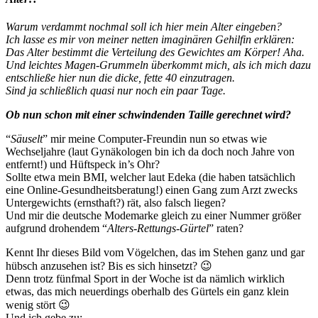
Warum verdammt nochmal soll ich hier mein Alter eingeben?
Ich lasse es mir von meiner netten imaginären Gehilfin erklären:
Das Alter bestimmt die Verteilung des Gewichtes am Körper! Aha.
Und leichtes Magen-Grummeln überkommt mich, als ich mich dazu
entschließe hier nun die dicke, fette 40 einzutragen.
Sind ja schließlich quasi nur noch ein paar Tage.
Ob nun schon mit einer schwindenden Taille gerechnet wird?
“
Säuselt
” mir meine Computer-Freundin nun so etwas wie
Wechseljahre (laut Gynäkologen bin ich da doch noch Jahre von
entfernt!) und Hüftspeck in’s Ohr?
Sollte etwa mein BMI, welcher laut Edeka (die haben tatsächlich
eine Online-Gesundheitsberatung!) einen Gang zum Arzt zwecks
Untergewichts (ernsthaft?) rät, also falsch liegen?
Und mir die deutsche Modemarke gleich zu einer Nummer größer
aufgrund drohendem “
Alters-Rettungs-Gürtel
” raten?
Kennt Ihr dieses Bild vom Vögelchen, das im Stehen ganz und gar
hübsch anzusehen ist? Bis es sich hinsetzt? 😉
Denn trotz fünfmal Sport in der Woche ist da nämlich wirklich
etwas, das mich neuerdings oberhalb des Gürtels ein ganz klein
wenig stört 😉
Und ich gebe zu: