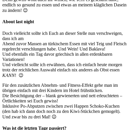
endlich so gesund zu essen und etwas an meinem kläglichen Dasein
zu ändern! 😉
About last night
Doch vielleicht sollte ich Euch an dieser Stelle nun verschweigen,
dass ich am
Abend zuvor Massen an türkischem Essen mit viel Teig und Fleisch
regelrecht verschlungen habe. Und Wein! Und Baklava!
Und ebenfalls ein Tag davor griechisch in allen erdenkbaren
Variationen!
Und vielleicht sollte ich erwähnen, dass ich einfach heute morgen
trotz der reichlichen Auswahl einfach nix anderes als Obst essen
KANN
! 😉
Für den zusätzlichen Abnehm- und Fitness-Effekt gehe man im
übrigen einfach mit drei Kindern im Hotel frühstücken.
Die Besichtigung der – blank gewienerten und nett erleuchteten –
Örtlichkeiten sei Euch gewiss!
Inklusive Po-Abputzen zwischen zwei Happen Schoko-Kuchen
(den hab ich dann doch noch zu den Kiwi-Stückchen gemogelt).
Und zwar bis zu drei Mal! 😉
Was ist die letzten Tage passiert?