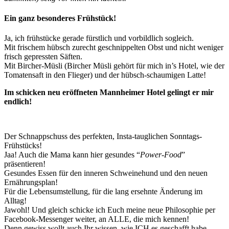
Ein ganz besonderes Frühstück!
Ja, ich frühstücke gerade fürstlich und vorbildlich sogleich.
Mit frischem hübsch zurecht geschnippelten Obst und nicht weniger
frisch gepressten Säften.
Mit Bircher-Müsli (Bircher Müsli gehört für mich in’s Hotel, wie der
Tomatensaft in den Flieger) und der hübsch-schaumigen Latte!
Im schicken neu eröffneten Mannheimer Hotel gelingt er mir
endlich!
Der Schnappschuss des perfekten, Insta-tauglichen Sonntags-
Frühstücks!
Jaa! Auch die Mama kann hier gesundes “
Power-Food
”
präsentieren!
Gesundes Essen für den inneren Schweinehund und den neuen
Ernährungsplan!
Für die Lebensumstellung, für die lang ersehnte Änderung im
Alltag!
Jawohl! Und gleich schicke ich Euch meine neue Philosophie per
Facebook-Messenger weiter, an ALLE, die mich kennen!
Denn gewiss wollt auch Ihr wissen, wie ICH es geschafft habe,