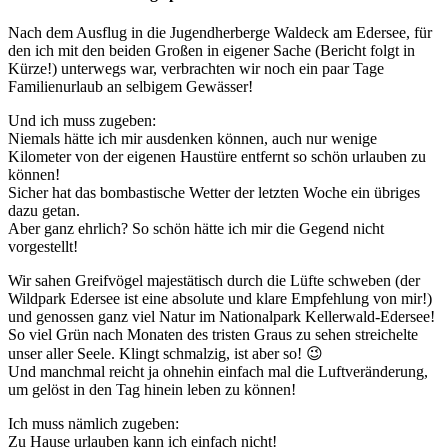
Nach dem Ausflug in die Jugendherberge Waldeck am Edersee, für
den ich mit den beiden Großen in eigener Sache (Bericht folgt in
Kürze!) unterwegs war, verbrachten wir noch ein paar Tage
Familienurlaub an selbigem Gewässer!
Und ich muss zugeben:
Niemals hätte ich mir ausdenken können, auch nur wenige
Kilometer von der eigenen Haustüre entfernt so schön urlauben zu
können!
Sicher hat das bombastische Wetter der letzten Woche ein übriges
dazu getan.
Aber ganz ehrlich? So schön hätte ich mir die Gegend nicht
vorgestellt!
Wir sahen Greifvögel majestätisch durch die Lüfte schweben (der
Wildpark Edersee ist eine absolute und klare Empfehlung von mir!)
und genossen ganz viel Natur im Nationalpark Kellerwald-Edersee!
So viel Grün nach Monaten des tristen Graus zu sehen streichelte
unser aller Seele. Klingt schmalzig, ist aber so! 😉
Und manchmal reicht ja ohnehin einfach mal die Luftveränderung,
um gelöst in den Tag hinein leben zu können!
Ich muss nämlich zugeben:
Zu Hause urlauben kann ich einfach nicht!