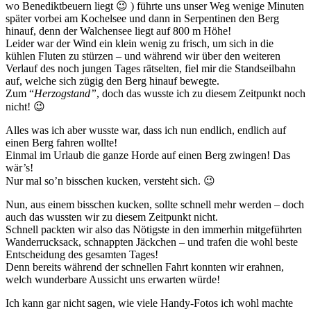
wo Benediktbeuern liegt 😉 ) führte uns unser Weg wenige Minuten
später vorbei am Kochelsee und dann in Serpentinen den Berg
hinauf, denn der Walchensee liegt auf 800 m Höhe!
Leider war der Wind ein klein wenig zu frisch, um sich in die
kühlen Fluten zu stürzen – und während wir über den weiteren
Verlauf des noch jungen Tages rätselten, fiel mir die Standseilbahn
auf, welche sich zügig den Berg hinauf bewegte.
Zum “
Herzogstand”
, doch das wusste ich zu diesem Zeitpunkt noch
nicht! 😉
Alles was ich aber wusste war, dass ich nun endlich, endlich auf
einen Berg fahren wollte!
Einmal im Urlaub die ganze Horde auf einen Berg zwingen! Das
wär’s!
Nur mal so’n bisschen kucken, versteht sich. 😉
Nun, aus einem bisschen kucken, sollte schnell mehr werden – doch
auch das wussten wir zu diesem Zeitpunkt nicht.
Schnell packten wir also das Nötigste in den immerhin mitgeführten
Wanderrucksack, schnappten Jäckchen – und trafen die wohl beste
Entscheidung des gesamten Tages!
Denn bereits während der schnellen Fahrt konnten wir erahnen,
welch wunderbare Aussicht uns erwarten würde!
Ich kann gar nicht sagen, wie viele Handy-Fotos ich wohl machte