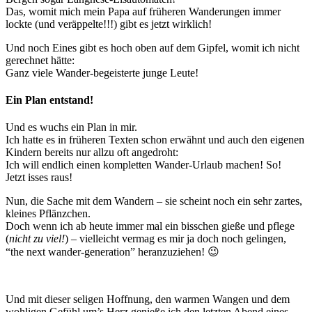
Das, womit mich mein Papa auf früheren Wanderungen immer
lockte (und veräppelte!!!) gibt es jetzt wirklich!
Und noch Eines gibt es hoch oben auf dem Gipfel, womit ich nicht
gerechnet hätte:
Ganz viele Wander-begeisterte junge Leute!
Ein Plan entstand!
Und es wuchs ein Plan in mir.
Ich hatte es in früheren Texten schon erwähnt und auch den eigenen
Kindern bereits nur allzu oft angedroht:
Ich will endlich einen kompletten Wander-Urlaub machen! So!
Jetzt isses raus!
Nun, die Sache mit dem Wandern – sie scheint noch ein sehr zartes,
kleines Pflänzchen.
Doch wenn ich ab heute immer mal ein bisschen gieße und pflege
(
nicht zu viel!
) – vielleicht vermag es mir ja doch noch gelingen,
“the next wander-generation” heranzuziehen! 😉
Und mit dieser seligen Hoffnung, den warmen Wangen und dem
wohligen Gefühl um’s Herz genieße ich den letzten Abend eines