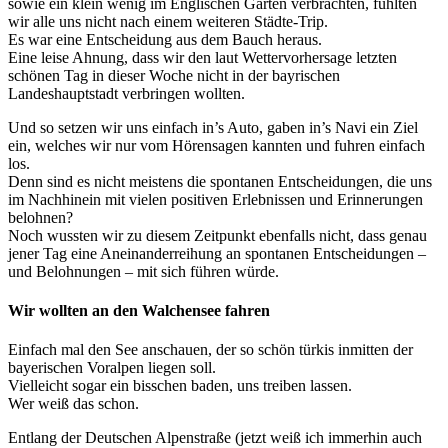
sowie ein klein wenig im Englischen Garten verbrachten, fühlten
wir alle uns nicht nach einem weiteren Städte-Trip.
Es war eine Entscheidung aus dem Bauch heraus.
Eine leise Ahnung, dass wir den laut Wettervorhersage letzten
schönen Tag in dieser Woche nicht in der bayrischen
Landeshauptstadt verbringen wollten.
Und so setzen wir uns einfach in’s Auto, gaben in’s Navi ein Ziel
ein, welches wir nur vom Hörensagen kannten und fuhren einfach
los.
Denn sind es nicht meistens die spontanen Entscheidungen, die uns
im Nachhinein mit vielen positiven Erlebnissen und Erinnerungen
belohnen?
Noch wussten wir zu diesem Zeitpunkt ebenfalls nicht, dass genau
jener Tag eine Aneinanderreihung an spontanen Entscheidungen –
und Belohnungen – mit sich führen würde.
Wir wollten an den Walchensee fahren
Einfach mal den See anschauen, der so schön türkis inmitten der
bayerischen Voralpen liegen soll.
Vielleicht sogar ein bisschen baden, uns treiben lassen.
Wer weiß das schon.
Entlang der Deutschen Alpenstraße (jetzt weiß ich immerhin auch