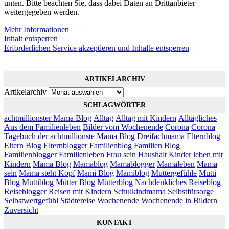
unten. Bitte beachten Sie, dass dabei Daten an Drittanbieter
weitergegeben werden.
Mehr Informationen
Inhalt entsperren
Erforderlichen Service akzeptieren und Inhalte entsperren
ARTIKELARCHIV
Artikelarchiv
SCHLAGWÖRTER
achtmillionster Mama Blog
Alltag
Alltag mit Kindern
Alltägliches
Aus dem Familienleben
Bilder vom Wochenende
Corona
Corona
Tagebuch
der achtmillionste Mama Blog
Dreifachmama
Elternblog
Eltern Blog
Elternblogger
Familienblog
Familien Blog
Familienblogger
Familienleben
Frau sein
Haushalt
Kinder
leben mit
Kindern
Mama Blog
Mamablog
Mamablogger
Mamaleben
Mama
sein
Mama steht Kopf
Mami Blog
Mamiblog
Muttergefühle
Mutti
Blog
Muttiblog
Mütter Blog
Mütterblog
Nachdenkliches
Reiseblog
Reiseblogger
Reisen mit Kindern
Schulkindmama
Selbstfürsorge
Selbstwertgefühl
Städtereise
Wochenende
Wochenende in Bildern
Zuversicht
KONTAKT