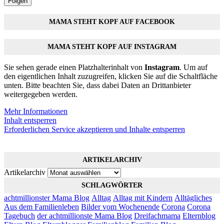
Folgen
MAMA STEHT KOPF AUF FACEBOOK
MAMA STEHT KOPF AUF INSTAGRAM
Sie sehen gerade einen Platzhalterinhalt von
Instagram
. Um auf
den eigentlichen Inhalt zuzugreifen, klicken Sie auf die Schaltfläche
unten. Bitte beachten Sie, dass dabei Daten an Drittanbieter
weitergegeben werden.
Mehr Informationen
Inhalt entsperren
Erforderlichen Service akzeptieren und Inhalte entsperren
ARTIKELARCHIV
Artikelarchiv
SCHLAGWÖRTER
achtmillionster Mama Blog
Alltag
Alltag mit Kindern
Alltägliches
Aus dem Familienleben
Bilder vom Wochenende
Corona
Corona
Tagebuch
der achtmillionste Mama Blog
Dreifachmama
Elternblog