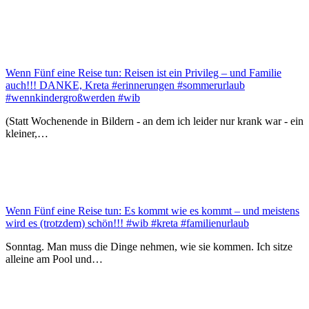
Wenn Fünf eine Reise tun: Reisen ist ein Privileg – und Familie
auch!!! DANKE, Kreta #erinnerungen #sommerurlaub
#wennkindergroßwerden #wib
(Statt Wochenende in Bildern - an dem ich leider nur krank war - ein
kleiner,…
Wenn Fünf eine Reise tun: Es kommt wie es kommt – und meistens
wird es (trotzdem) schön!!! #wib #kreta #familienurlaub
Sonntag. Man muss die Dinge nehmen, wie sie kommen. Ich sitze
alleine am Pool und…