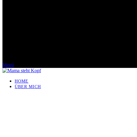
Menü
HOME
ÜBER MICH