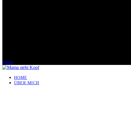
Menü
HOME
ÜBER MICH